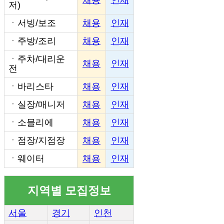
저)
ㆍ
서빙/보조
채용
인재
ㆍ
주방/조리
채용
인재
ㆍ
주차/대리운
채용
인재
전
ㆍ
바리스타
채용
인재
ㆍ
실장/매니저
채용
인재
ㆍ
소믈리에
채용
인재
ㆍ
점장/지점장
채용
인재
ㆍ
웨이터
채용
인재
지역별 모집정보
서울
경기
인천