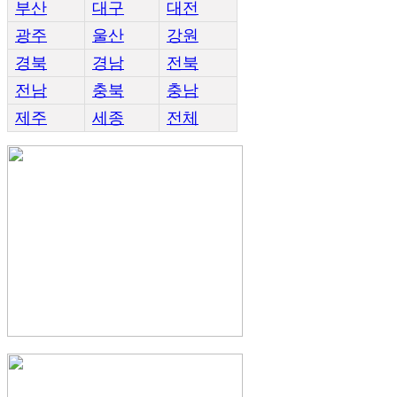
부산
대구
대전
광주
울산
강원
경북
경남
전북
전남
충북
충남
제주
세종
전체