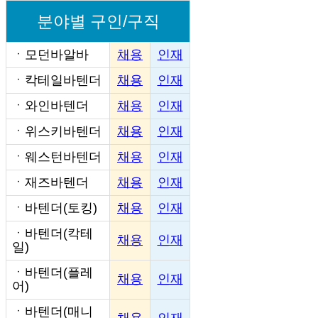
분야별 구인/구직
ㆍ
모던바알바
채용
인재
ㆍ
칵테일바텐더
채용
인재
ㆍ
와인바텐더
채용
인재
ㆍ
위스키바텐더
채용
인재
ㆍ
웨스턴바텐더
채용
인재
ㆍ
재즈바텐더
채용
인재
ㆍ
바텐더(토킹)
채용
인재
ㆍ
바텐더(칵테
채용
인재
일)
ㆍ
바텐더(플레
채용
인재
어)
ㆍ
바텐더(매니
채용
인재