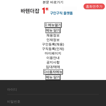
본문 바로가기
홈화면추가
메뉴열기
메뉴
닫기
채용정보
인재정보
구인등록(채용)
구직등록(인재)
마이페이지
이용안내
공지사항
임대/매매
사용자메뉴
메뉴
닫기
회
원
로
그
인