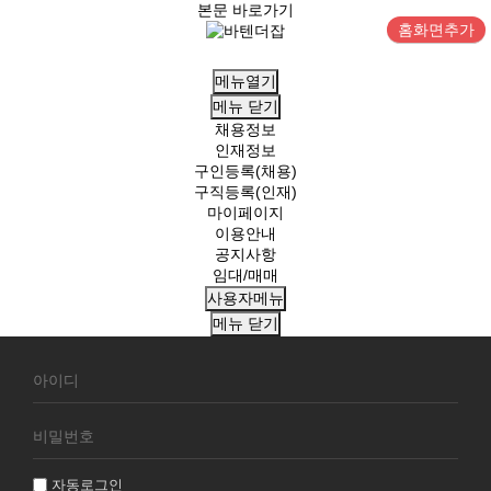
본문 바로가기
홈화면추가
메뉴열기
메뉴
닫기
채용정보
인재정보
구인등록(채용)
구직등록(인재)
마이페이지
이용안내
공지사항
임대/매매
사용자메뉴
메뉴
닫기
회
원
로
그
인
자동로그인