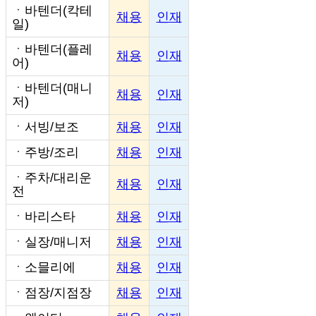
ㆍ
바텐더(칵테
채용
인재
일)
ㆍ
바텐더(플레
채용
인재
어)
ㆍ
바텐더(매니
채용
인재
저)
ㆍ
서빙/보조
채용
인재
ㆍ
주방/조리
채용
인재
ㆍ
주차/대리운
채용
인재
전
ㆍ
바리스타
채용
인재
ㆍ
실장/매니저
채용
인재
ㆍ
소믈리에
채용
인재
ㆍ
점장/지점장
채용
인재