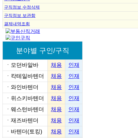
구직정보 수정삭제
구직정보 보관함
결제내역조회
분야별 구인/구직
ㆍ
모던바알바
채용
인재
ㆍ
칵테일바텐더
채용
인재
ㆍ
와인바텐더
채용
인재
ㆍ
위스키바텐더
채용
인재
ㆍ
웨스턴바텐더
채용
인재
ㆍ
재즈바텐더
채용
인재
ㆍ
바텐더(토킹)
채용
인재