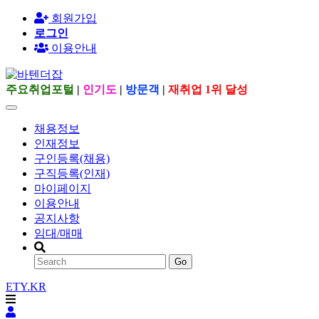
회원가입
로그인
이용안내
주요취업포털
|
인기도
|
방문객
|
재취업 1위 달성
채용정보
인재정보
구인등록(채용)
구직등록(인재)
마이페이지
이용안내
공지사항
임대/매매
Go
ETY.KR