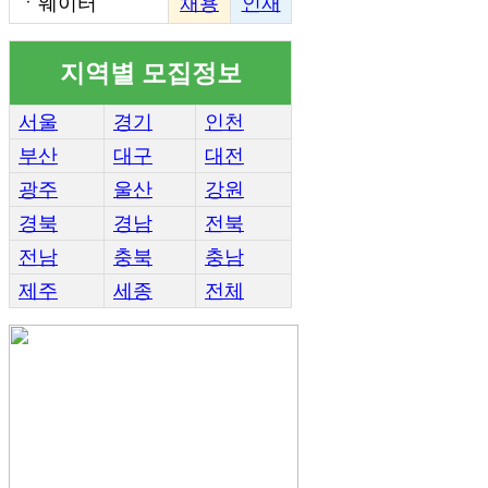
ㆍ
웨이터
채용
인재
지역별 모집정보
서울
경기
인천
부산
대구
대전
광주
울산
강원
경북
경남
전북
전남
충북
충남
제주
세종
전체