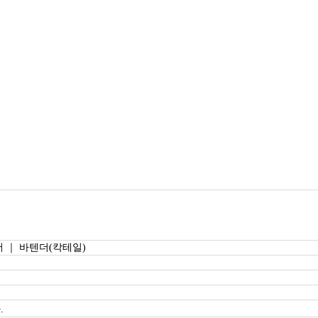
 ｜ 바텐더(칵테일)
.