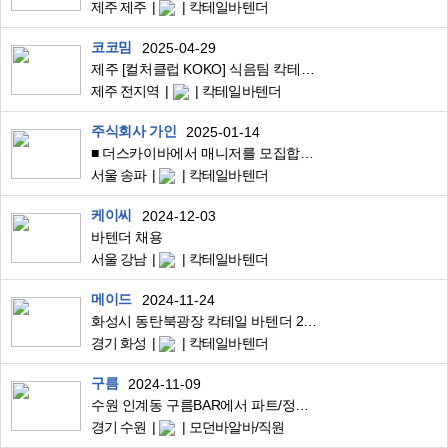
제주 제주
칵테일바텐더
코코밈
2025-04-29
제주 [컬처클럽 KOKO] 식음팀 칵테일 바텐더 채용
제주 전지역
칵테일바텐더
주식회사 가인
2025-01-14
■ 더스카이바에서 매니저를 모집합니다.
서울 송파
칵테일바텐더
케이씨
2024-12-03
바텐더 채용
서울 강남
칵테일바텐더
메이드
2024-11-24
화성시 동탄북광장 칵테일 바텐더 2명 모집합니다
경기 화성
칵테일바텐더
구름
2024-11-09
수원 인계동 구름BAR에서 파트/정직원 모십니다.
경기 수원
모던바알바/직원