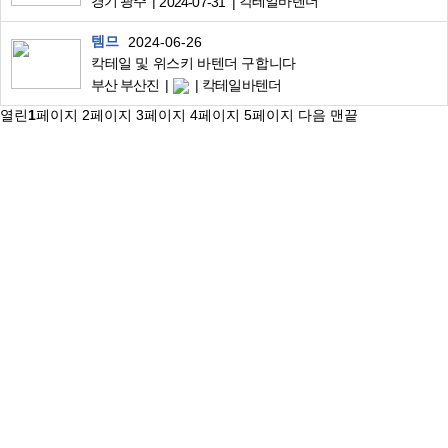
경기 광주
칵테일바텐더
2024-07-31
템므
2024-06-26
칵테일 및 위스키 바텐더 구합니다
부산 부산진
칵테일바텐더
열린
1
페이지
2
페이지
3
페이지
4
페이지
5
페이지
다음
맨끝