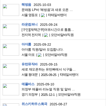
해방음
2025-10-03
문래동 LP바 '해방음'과 새로 오픈 준비중인 전통주 LP바 '초고'에서 칵테일을 담당해주실 바 매니저님을 모집합니다.
서울 영등포
칵테일바텐더
라운컴퍼니
2025-09-24
[구인][재택근무]여유시간으로 틈틈히 돈 벌어보실분 모집합니다
전지역 전지역
모던바알바/직원
아더룸
2025-09-22
아더룸 직원/알바 모집합니다.
서울 마포
모던바알바/직원
유턴뮤직바
2025-09-15
새로 재오픈하는 유턴빠에서 식구들을 모십니다^^
서울 동대문
칵테일바텐더
2025-09-25
애플바스
2025-09-10
의정부 애플바 리뉴얼 직원 및 알바 구인
경기 의정부
모던바알바/직원
2025-12-1
위스키하우스화곡
2025-08-27