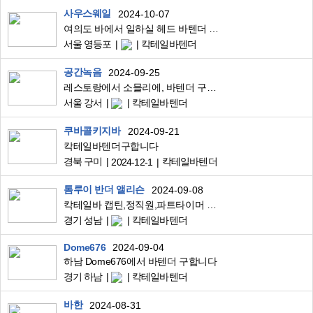
사우스웨일
2024-10-07
여의도 바에서 일하실 헤드 바텐더 모집합니다(12월말 오픈 예정)
서울 영등포
칵테일바텐더
공간녹음
2024-09-25
레스토랑에서 소믈리에, 바텐더 구인합니디
서울 강서
칵테일바텐더
쿠바콜키지바
2024-09-21
칵테일바텐더구합니다
경북 구미
칵테일바텐더
2024-12-1
톰루이 반더 앨리슨
2024-09-08
칵테일바 캡틴,정직원,파트타이머 모집
경기 성남
칵테일바텐더
Dome676
2024-09-04
하남 Dome676에서 바텐더 구합니다
경기 하남
칵테일바텐더
바한
2024-08-31