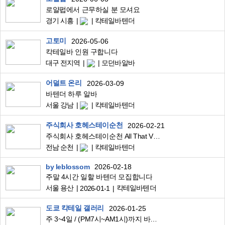
로얄펍에서 근무하실 분 모셔요
경기 시흥
칵테일바텐더
고토미
2026-05-06
칵테일바 인원 구합니다
대구 전지역
모던바알바
어덜트 온리
2026-03-09
바텐더 하루 알바
서울 강남
칵테일바텐더
주식회사 호헤스테이순천
2026-02-21
주식회사 호헤스테이순천 All That Vinyl 라운지바 구인
전남 순천
칵테일바텐더
by leblossom
2026-02-18
주말 4시간 일할 바텐더 모집합니다
서울 용산
칵테일바텐더
2026-01-1
도쿄 칵테일 갤러리
2026-01-25
주 3~4일 / (PM7시~AM1시)까지 바텐더 구합니다. (약간의 조정 가능)